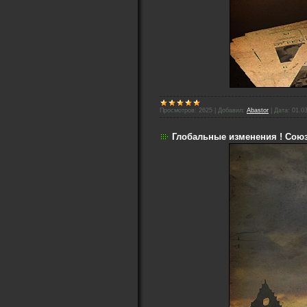
Просмотров:
2625
|
Добавил:
Abastor
|
Дата:
01.0
Глобальные изменения ! Союз