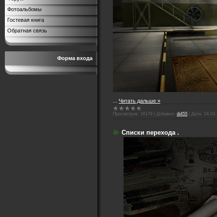
Фотоальбомы
Гостевая книга
Обратная связь
Форма входа
...
Читать дальше »
Просмотров:
16179
|
Добавил:
di455
|
Дата:
24.03
Списки перехода .