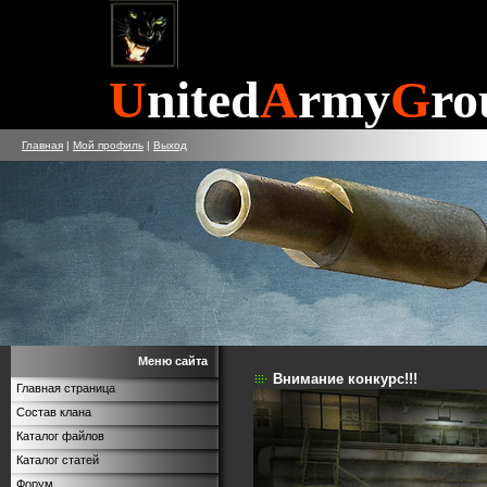
U
nited
A
rmy
G
ro
Главная
|
Мой профиль
|
Выход
Меню сайта
Внимание конкурс!!!
Главная страница
Состав клана
Каталог файлов
Каталог статей
Форум