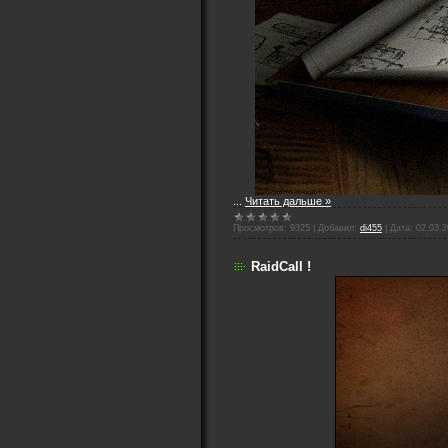
...
Читать дальше »
Просмотров:
9325
|
Добавил:
di455
|
Дата:
02.03.
RaidCall !