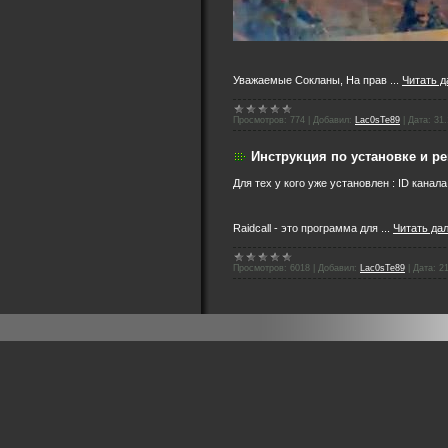
Уважаемые Сокланы, На прав
...
Читать д
Просмотров:
774
|
Добавил:
Lac0sTe89
|
Дата:
31.
Инструкция по установке и ре
Для тех у кого уже установлен : ID канала
Raidcall - это программа для
...
Читать да
Просмотров:
6018
|
Добавил:
Lac0sTe89
|
Дата:
2